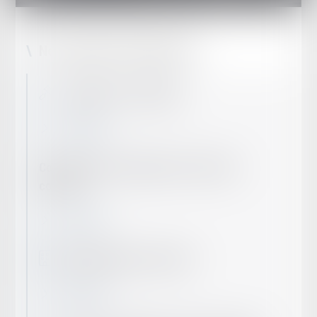
Nos champs d’intervention
Contentieux - Arbitrage
En savoir plus
Conseil en droit commercial - droit des
contrats
En savoir plus
Droit général des sociétés
En savoir plus