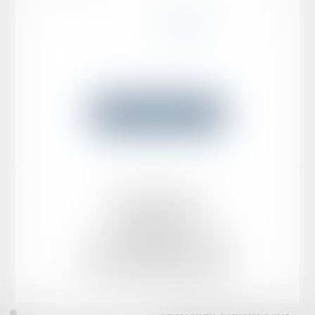
...
...
<<
<
3
4
5
6
7
8
9
>
>>
Voir toutes les actus
Mentions légales
Plan du site
LEXWIN AVOCATS
222 boulevard Saint-Germain, 75007 PARIS
Tél :
01 42 60 04 31
Bureau secondaire de Versailles
19 rue Saint Louis 78000 Versailles