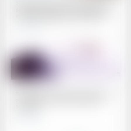
Renonciation à succession et rappel fiscal des
donations antérieures : la Cour de cassation
exclut leur opposabilité aux représentants
Lire la suite
Publié le :
20/07/2026
Taxe foncière : pas d'exonération personnelle
pour la légataire d'un bien sans mutation
cadastrale
Lire la suite