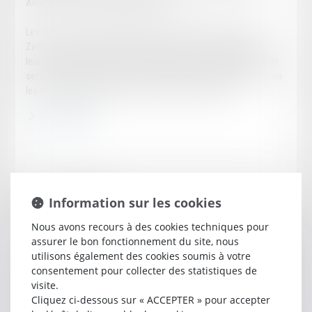
Alexandre Faure et Emmanuel Zerbib.
Les deux associés fondateurs, Alexandre Faure et Emmanuel
Zerbib, ont créé Lexwin Avocats pour offrir aux entreprises, à
leurs dirigeants et/ou à leurs actionnaires une gamme élargie de
services tant en matière de conseil que de contentieux dans tous
les aspects juridiques et fiscaux du droit des affaires.
En savoir plus
Information sur les cookies
Notre équipe
Nous avons recours à des cookies techniques pour
assurer le bon fonctionnement du site, nous
utilisons également des cookies soumis à votre
consentement pour collecter des statistiques de
visite.
Cliquez ci-dessous sur « ACCEPTER » pour accepter