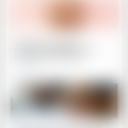
Publié le :
24/07/2026
Taxe de 3 % sur les immeubles :
l'administration fiscale doit respecter sa
propre doctrine de régularisation
Lire la suite
Publié le :
22/07/2026