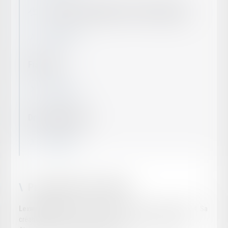
Fusions-acquisitions et Private equity
En savoir plus
Fiscalité
En savoir plus
Droit patrimonial
En savoir plus
Présentation du cabinet
Lexwin Avocats
est un cabinet d’avocats créé en janvier 2014. Sa
création résulte du rapprochement des Cabinets de Maîtres