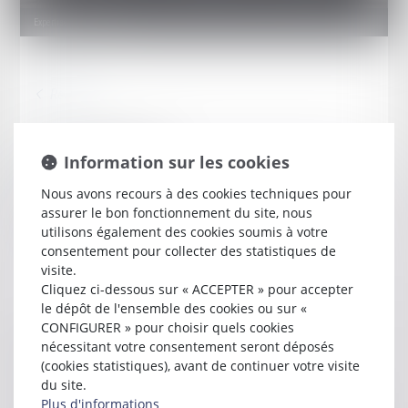
Expertises
Fiscalité
Fiscalité des entreprises
Information sur les cookies
Fiscalité personnelle
Fiscalité immobilière
Nous avons recours à des cookies techniques pour
assurer le bon fonctionnement du site, nous
Fiscalité internationale
utilisons également des cookies soumis à votre
Contentieux fiscal
consentement pour collecter des statistiques de
visite.
Cliquez ci-dessous sur « ACCEPTER » pour accepter
le dépôt de l'ensemble des cookies ou sur «
CONFIGURER » pour choisir quels cookies
nécessitant votre consentement seront déposés
Votre équipe dédiée
(cookies statistiques), avant de continuer votre visite
du site.
Plus d'informations